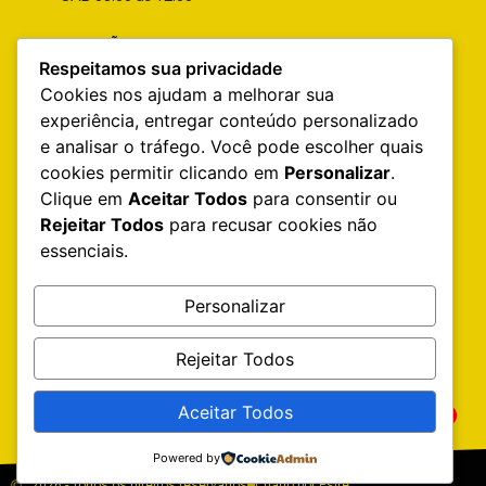
INFORMAÇÕES DO SITE
Respeitamos sua privacidade
Home
Cookies nos ajudam a melhorar sua
Quem Somos
experiência, entregar conteúdo personalizado
e analisar o tráfego. Você pode escolher quais
Catálogo
cookies permitir clicando em
Personalizar
.
Contato
Clique em
Aceitar Todos
para consentir ou
Rejeitar Todos
para recusar cookies não
Precisando de Bateria?
essenciais.
Produtos de Estética Automotiva
Manutenção Preventiva
Personalizar
Troca de óleo
Rejeitar Todos
Sitemap
Aceitar Todos
1
Falar pelo WhatsApp
Powered by
2026 - Todos os direitos reservados
Criado por Psite