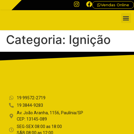
Vendas Online
QUEM
Categoria:
Ignição
19 99572-2719
19 3844-9283
Av. João Aranha, 1156, Paulínia/SP
CEP: 13145-089
SEG-SEX 08:00 as 18:00
SÁB 08:00 as 12:00