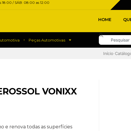
 18:00 / SÁB: 08:00 as 12:00
HOME
QU
Automotiva
Peças Automotivas
Início
Catálog
-
EROSSOL VONIXX
o e renova todas as superfícies