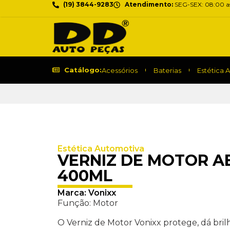
(19) 3844-9283
Atendimento:
SEG-SEX: 08:00 as
Catálogo:
Acessórios
Baterias
Estética 
Estética Automotiva
VERNIZ DE MOTOR A
400ML
Marca:
Vonixx
Função: Motor
O Verniz de Motor Vonixx protege, dá brilh