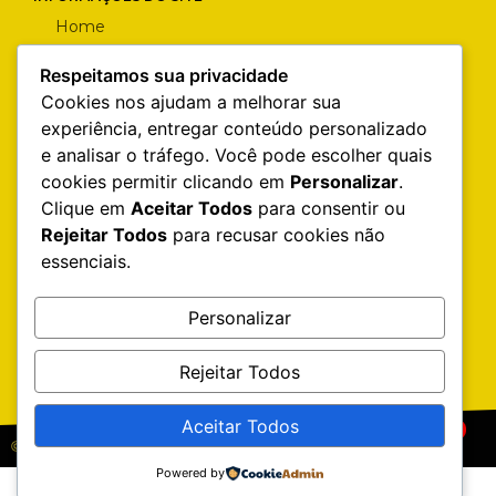
Home
Quem Somos
Respeitamos sua privacidade
Cookies nos ajudam a melhorar sua
Catálogo
experiência, entregar conteúdo personalizado
Contato
e analisar o tráfego. Você pode escolher quais
cookies permitir clicando em
Personalizar
.
Precisando de Bateria?
Clique em
Aceitar Todos
para consentir ou
Produtos de Estética Automotiva
Rejeitar Todos
para recusar cookies não
essenciais.
Manutenção Preventiva
Troca de óleo
Personalizar
Sitemap
Rejeitar Todos
Aceitar Todos
1
Falar pelo WhatsApp
2026 - Todos os direitos reservados
Criado por Psite
Powered by