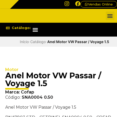
Vendas Online
QUEM
Catálogo:
Estética Automotiva
Peças Automotivas
Início
Catálogo
Anel Motor VW Passar / Voyage 1.5
-
-
Motor
Anel Motor VW Passar /
Voyage 1.5
Marca:
Cofap
Código:
SNA0004 0.50
Anel Motor VW Passar / Voyage 1.5