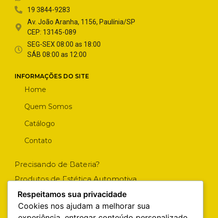
19 3844-9283
Av. João Aranha, 1156, Paulínia/SP
CEP: 13145-089
SEG-SEX 08:00 as 18:00
SÁB 08:00 as 12:00
INFORMAÇÕES DO SITE
Home
Quem Somos
Catálogo
Contato
Precisando de Bateria?
Produtos de Estética Automotiva
Manutenção Preventiva
Respeitamos sua privacidade
Cookies nos ajudam a melhorar sua
Troca de óleo
experiência, entregar conteúdo personalizado