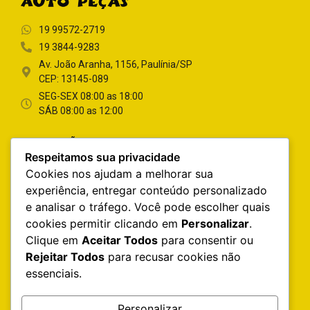
19 99572-2719
19 3844-9283
Av. João Aranha, 1156, Paulínia/SP
CEP: 13145-089
SEG-SEX 08:00 as 18:00
SÁB 08:00 as 12:00
INFORMAÇÕES DO SITE
Respeitamos sua privacidade
Home
Cookies nos ajudam a melhorar sua
Quem Somos
experiência, entregar conteúdo personalizado
e analisar o tráfego. Você pode escolher quais
Catálogo
cookies permitir clicando em
Personalizar
.
Contato
Clique em
Aceitar Todos
para consentir ou
Rejeitar Todos
para recusar cookies não
Precisando de Bateria?
essenciais.
Produtos de Estética Automotiva
Manutenção Preventiva
Personalizar