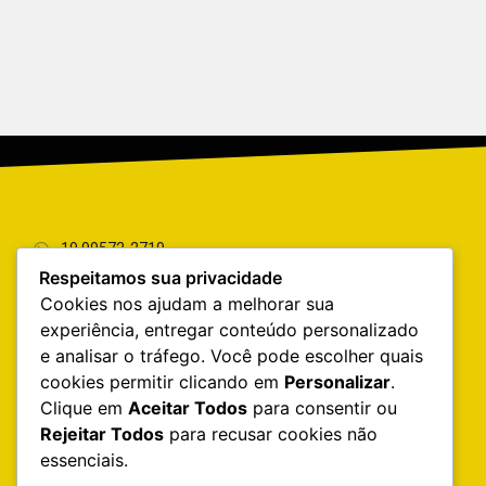
19 99572-2719
Respeitamos sua privacidade
19 3844-9283
Cookies nos ajudam a melhorar sua
Av. João Aranha, 1156, Paulínia/SP
CEP: 13145-089
experiência, entregar conteúdo personalizado
SEG-SEX 08:00 as 18:00
e analisar o tráfego. Você pode escolher quais
SÁB 08:00 as 12:00
cookies permitir clicando em
Personalizar
.
Clique em
Aceitar Todos
para consentir ou
INFORMAÇÕES DO SITE
Rejeitar Todos
para recusar cookies não
Home
essenciais.